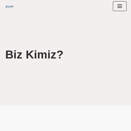
İçeriğe
geç
Biz Kimiz?